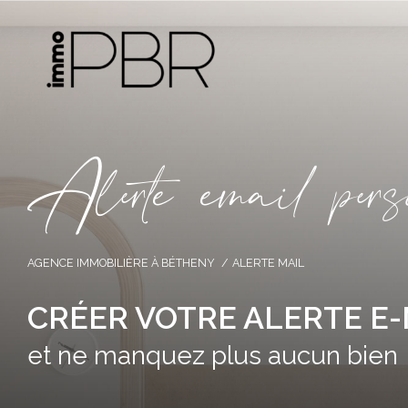
A
l
e
t
e
e
m
a
i
p
e
s
AGENCE IMMOBILIÈRE À BÉTHENY
ALERTE MAIL
CRÉER VOTRE ALERTE E-
et ne manquez plus aucun bien