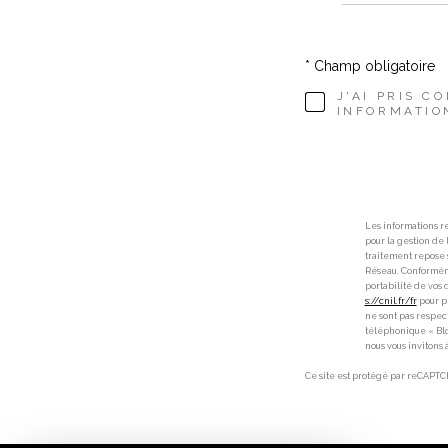
* Champ obligatoire
J'AI PRIS C
INFORMATIO
Les informations re
pour la gestion de
traitement repose s
Réseau. Conformémen
portabilité de vos
s://cnil.fr/fr
pour pl
ne sont pas respec
téléphonique « Bloc
nous vous invitons 
Ce site est protégé par reCAPTC