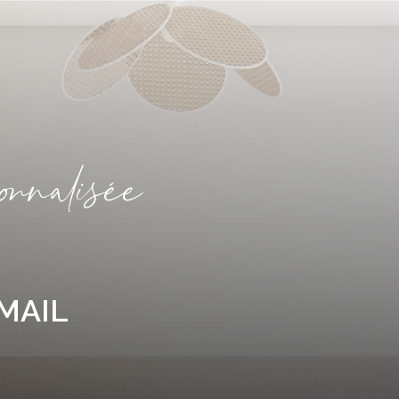
o
n
a
i
é
e
MAIL