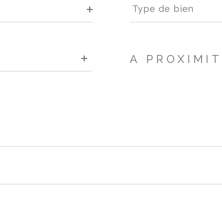
de
Type de bien
bien
A PROXIMI