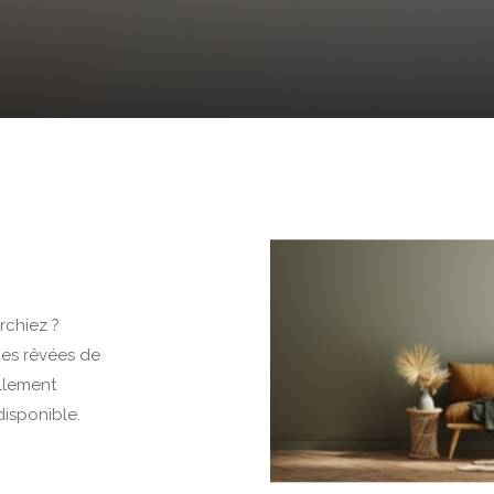
rchiez ?
ues rêvées de
illement
disponible.