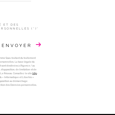
É ET DES
RSONNELLES (*)*
ENVOYER
omme Sous-traitant du traitement
ersonnelles. La base légale du
 sont destinées à l'Agence / au
 d’opposition, de limitation et de
Le Réseau. Consultez le site
http
ts « Informatique et Libertés »
'opposition au démarchage
ection des Données personnelles,