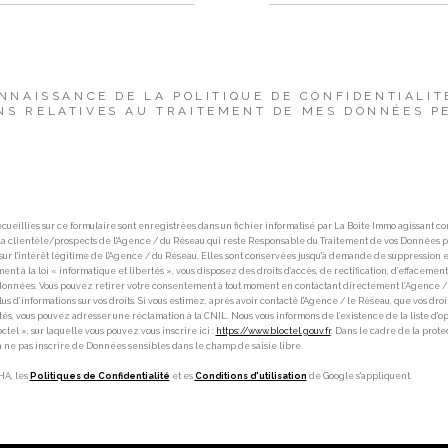
ONNAISSANCE DE LA POLITIQUE DE CONFIDENTIALIT
NS RELATIVES AU TRAITEMENT DE MES DONNÉES PE
cueillies sur ce formulaire sont enregistrées dans un fichier informatisé par La Boite Immo agissant c
 la clientèle/prospects de l'Agence / du Réseau qui reste Responsable du Traitement de vos Données p
ur l'intérêt légitime de l'Agence / du Réseau. Elles sont conservées jusqu'à demande de suppression et
t à la loi « informatique et libertés », vous disposez des droits d’accès, de rectification, d’effacement,
 données. Vous pouvez retirer votre consentement à tout moment en contactant directement l’Agence / 
us d’informations sur vos droits. Si vous estimez, après avoir contacté l'Agence / le Réseau, que vos droi
tés, vous pouvez adresser une réclamation à la CNIL. Nous vous informons de l’existence de la liste d
tel », sur laquelle vous pouvez vous inscrire ici :
https://www.bloctel.gouv.fr
. Dans le cadre de la prot
à ne pas inscrire de Données sensibles dans le champ de saisie libre.
HA, les
Politiques de Confidentialité
et es
Conditions d'utilisation
de Google s'appliquent.