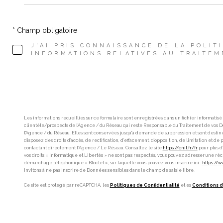
* Champ obligatoire
J'AI PRIS CONNAISSANCE DE LA POLIT
INFORMATIONS RELATIVES AU TRAITEM
Les informations recueillies sur ce formulaire sont enregistrées dans un fichier informatisé
clientèle/prospects de l'Agence / du Réseau qui reste Responsable du Traitement de vos Do
l'Agence / du Réseau. Elles sont conservées jusqu'à demande de suppression et sont destinée
disposez des droits d’accès, de rectification, d’effacement, d’opposition, de limitation et 
contactant directement l’Agence / Le Réseau. Consultez le site
https://cnil.fr/fr
pour plus d’
vos droits « Informatique et Libertés » ne sont pas respectés, vous pouvez adresser une récl
démarchage téléphonique « Bloctel », sur laquelle vous pouvez vous inscrire ici :
https://w
invitons à ne pas inscrire de Données sensibles dans le champ de saisie libre.
Ce site est protégé par reCAPTCHA, les
Politiques de Confidentialité
et es
Conditions d'