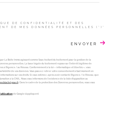
IQUE DE CONFIDENTIALITÉ ET DES
ENT DE MES DONNÉES PERSONNELLES (*)*
ENVOYER
 par La Boite Immo agissant comme Sous-traitant du traitement pour la gestion de la
nnées personnelles. La base légale du traitement repose sur l'intérêt légitime de
s à l'Agence / au Réseau. Conformément à la loi « informatique et libertés », vous
de portabilité de vos données. Vous pouvez retirer votre consentement à tout moment en
informations sur vos droits. Si vous estimez, après avoir contacté l'Agence / le Réseau, que
amation à la CNIL. Nous vous informons de l’existence de la liste d'opposition au
ww.bloctel.gouv.fr
. Dans le cadre de la protection des Données personnelles, nous vous
utilisation
de Google s'appliquent.