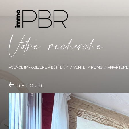
V
o
r
e
r
e
c
e
c
e
AGENCE IMMOBILIÈRE À BÉTHENY
VENTE
REIMS
APPARTEME
RETOUR