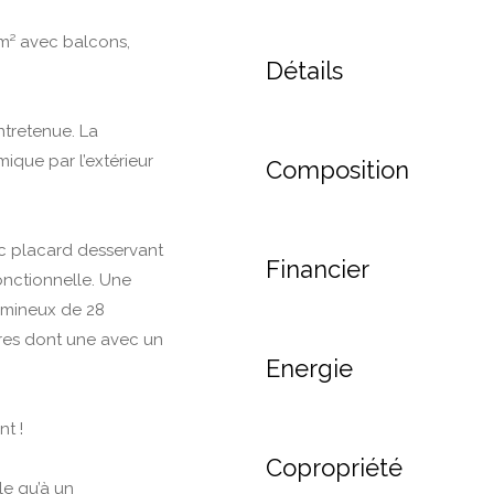
m² avec balcons,
Détails
ntretenue. La
ique par l’extérieur
Composition
c placard desservant
Financier
nctionnelle. Une
umineux de 28
res dont une avec un
Energie
t !
Copropriété
le qu’à un