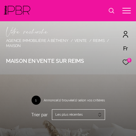
V
o
r
e
r
e
c
e
c
e
AGENCE IMMOBILIÈRE À BÉTHENY
VENTE
REIMS
MAISON
Fr
MAISON EN VENTE SUR REIMS
0
1
Annonce(s) trouvée(s) selon vos critères
Trier par
Les plus récentes