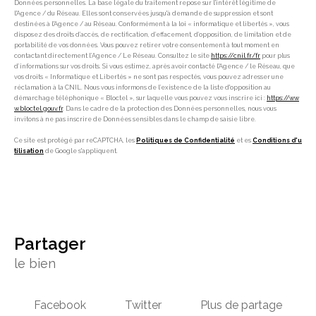
Données personnelles. La base légale du traitement repose sur l'intérêt légitime de
l'Agence / du Réseau. Elles sont conservées jusqu'à demande de suppression et sont
destinées à l'Agence / au Réseau. Conformément à la loi « informatique et libertés », vous
disposez des droits d’accès, de rectification, d’effacement, d’opposition, de limitation et de
portabilité de vos données. Vous pouvez retirer votre consentement à tout moment en
contactant directement l’Agence / Le Réseau. Consultez le site
https://cnil.fr/fr
pour plus
d’informations sur vos droits. Si vous estimez, après avoir contacté l'Agence / le Réseau, que
vos droits « Informatique et Libertés » ne sont pas respectés, vous pouvez adresser une
réclamation à la CNIL. Nous vous informons de l’existence de la liste d'opposition au
démarchage téléphonique « Bloctel », sur laquelle vous pouvez vous inscrire ici :
https://ww
w.bloctel.gouv.fr
. Dans le cadre de la protection des Données personnelles, nous vous
invitons à ne pas inscrire de Données sensibles dans le champ de saisie libre.
Ce site est protégé par reCAPTCHA, les
Politiques de Confidentialité
et es
Conditions d'u
tilisation
de Google s'appliquent.
partager
le bien
Facebook
Twitter
Plus de partage