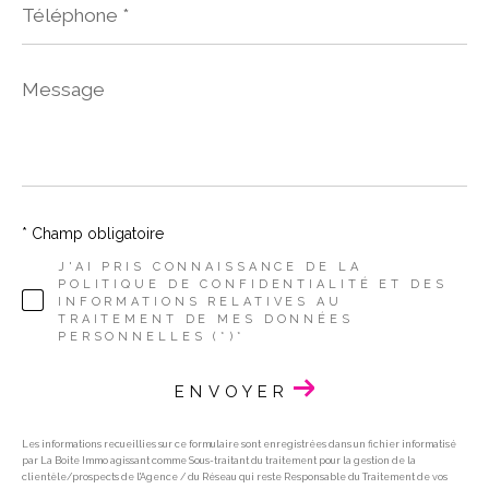
*
Message
*
* Champ obligatoire
J'AI PRIS CONNAISSANCE DE LA
POLITIQUE DE CONFIDENTIALITÉ ET DES
INFORMATIONS RELATIVES AU
TRAITEMENT DE MES DONNÉES
PERSONNELLES (*)*
ENVOYER
Les informations recueillies sur ce formulaire sont enregistrées dans un fichier informatisé
par La Boite Immo agissant comme Sous-traitant du traitement pour la gestion de la
clientèle/prospects de l'Agence / du Réseau qui reste Responsable du Traitement de vos