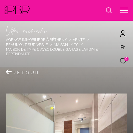
V
o
r
e
r
e
c
e
c
e
AGENCE IMMOBILIÈRE À BÉTHENY
VENTE
BEAUMONT SUR VESLE
MAISON
T6
Fr
MAISON DE TYPE 6 AVEC DOUBLE GARAGE JARDIN ET
DEPENDANCE
0
RETOUR