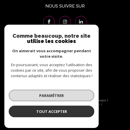
NOUS SUIVRE SUR
Comme beaucoup, notre site
utilise les cookies
ADHÉRENTS
On aimerait vous accompagner pendant
votre visite.
En poursuivant, vous acceptez l'utilisation des
cookies par ce site, afin de vous proposer des
contenus adaptés et réaliser des statistiques !
PARAMÉTRER
© 2026 | Tous droits réservés | Traduction powered by Google |
Nos honoraires
Plan du site
Mentions légales
Admin
Nos liens
Politique RGPD
Cookies
TOUT ACCEPTER