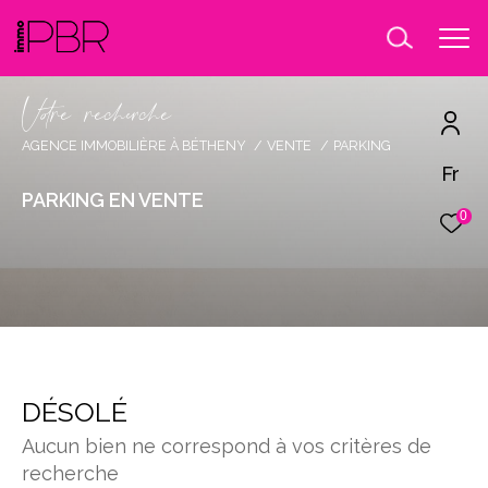
V
o
r
e
r
e
c
e
c
e
AGENCE IMMOBILIÈRE À BÉTHENY
VENTE
PARKING
Fr
PARKING EN VENTE
0
DÉSOLÉ
Aucun bien ne correspond à vos critères de
recherche